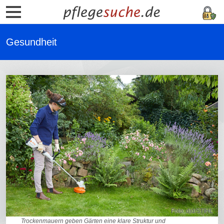
Gesundheit
Foto: djd/STIHL
Trockenmauern geben Gärten eine klare Struktur und