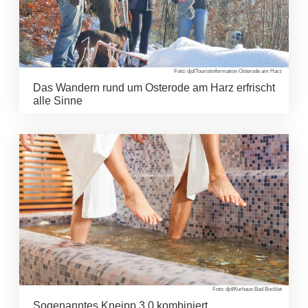
Foto: djd/Touristinformation Osterode am Harz
Das Wandern rund um Osterode am Harz erfrischt
alle Sinne
Foto: djd/Kurhaus Bad Bocklet
Sogenanntes Kneipp 3.0 kombiniert