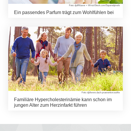
Foto: djd/Mäurer + Wirtz/iStock.com/Squaredpixels
Ein passendes Parfum trägt zum Wohlfühlen bei
Foto: djd/www.dach-praevention.eu/thx
Familiäre Hypercholesterinämie kann schon im
jungen Alter zum Herzinfarkt führen