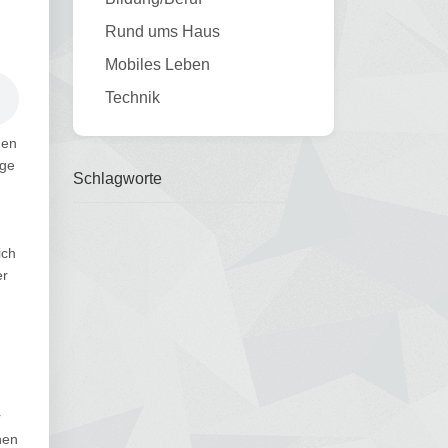
Rund ums Haus
Mobiles Leben
Technik
nen
lge
Schlagworte
ich
er
r
nen