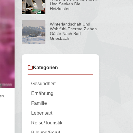
Und Senken Die
Heizkosten
Winterlandschaft Und
Wohlfühl-Therme Ziehen
Gäste Nach Bad
Griesbach
Kategorien
Gesundheit
yermann
Ernährung
den.
Familie
Lebensart
Reise/Touristik
Bildung/Beruf