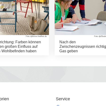
Foto: djd/www.hoeffner.de
Foto: djd/Studi
richtung: Farben können
Nach den
en großen Einfluss auf
Zwischenzeugnissen richti
s Wohlbefinden haben
Gas geben
orien
Service