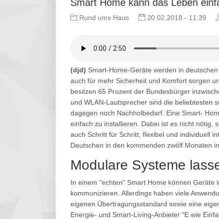
Smart Home kann das Leben ein
Rund ums Haus
20.02.2018 - 11:39
(djd)
Smart-Home-Geräte werden in deutschen Ha
auch für mehr Sicherheit und Komfort sorgen un
besitzen 65 Prozent der Bundesbürger inzwisc
und WLAN-Lautsprecher sind die beliebtesten s
dagegen noch Nachholbedarf. Eine Smart- Home
einfach zu installieren. Dabei ist es nicht nötig
auch Schritt für Schritt, flexibel und individuel
Deutschen in den kommenden zwölf Monaten in e
Modulare Systeme lasse
In einem "echten" Smart Home können Geräte in
kommunizieren. Allerdings haben viele Anwendun
eigenen Übertragungsstandard sowie eine eigene
Energie- und Smart-Living-Anbieter "E wie Einf