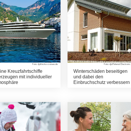
Foto: djd/nicko-cruises.de
Foto: djd/Telenot Electron
ine Kreuzfahrtschiffe
Winterschäden beseitigen
rzeugen mit individueller
und dabei den
mosphäre
Einbruchschutz verbessern