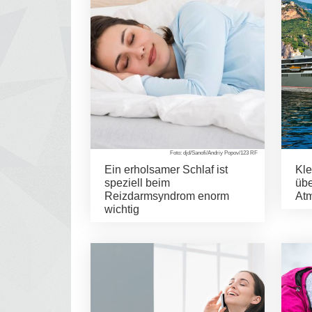
Foto: djd/Sanofi/Andriy Popov/123 RF
Ein erholsamer Schlaf ist
Kle
speziell beim
übe
Reizdarmsyndrom enorm
At
wichtig