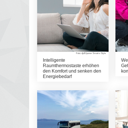
Foto: djd/Uponor Smatrix Style
Intelligente
Wer
Raumthermostaste erhöhen
Gef
den Komfort und senken den
kom
Energiebedarf