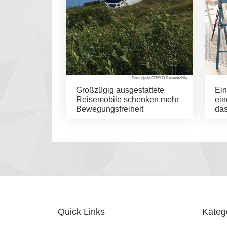
Foto: djd/MORELO Reisemobile
Großzügig ausgestattete
Ein
Reisemobile schenken mehr
ein
Bewegungsfreiheit
da
Quick Links
Kateg