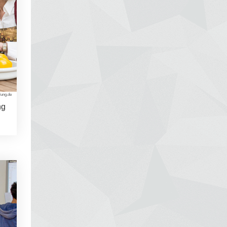
lung.de
ng