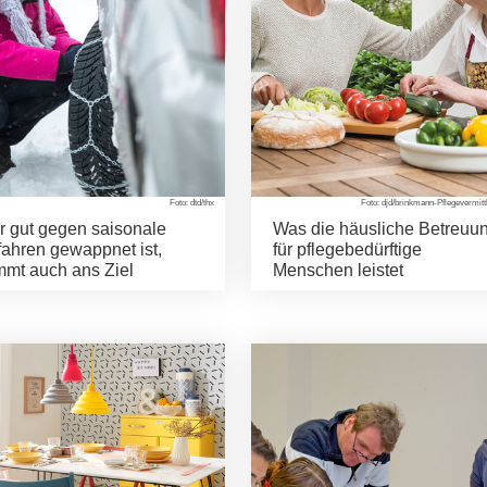
Foto: dtd/thx
Foto: djd/brinkmann-Pflegevermitt
 gut gegen saisonale
Was die häusliche Betreuu
ahren gewappnet ist,
für pflegebedürftige
mt auch ans Ziel
Menschen leistet