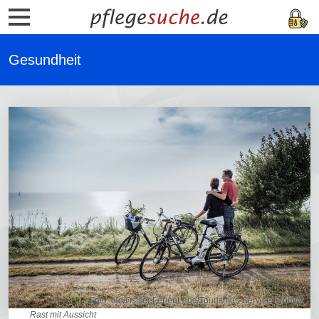
Gesundheit
Foto: djd/OstseeFerienLand/Tourismus-Service Grömitz
Rast mit Aussicht