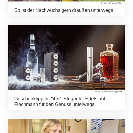
Foto: djd/Ferrero/thx
So ist der Nachwuchs gern draußen unterwegs
Foto: djd/ukkoschnapps.de
Geschenktipp für "ihn": Eleganter Edelstahl-
Flachmann für den Genuss unterwegs