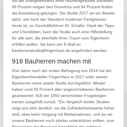
mit der Energieeffizienz ihres Holzfertighauses zufrieden,
96 Prozent mögen den Grundriss und 94 Prozent finden
die Ausstattung gelungen. Die Studie 2017 sei ein Beweis
dafür, wie hoch der Standard moderner Fertighäuser
heute ist, so Geschäftsführer Dr. Schäfer. Dank der Tipps
und Checklisten, kann die Studie auch eine Hilfestellung
für alle sein, die ebenfalls ihren Traum vom Eigenheim
erfüllen wollen. Sie kann per E-Mail an
bauherrenstudie@fingerhaus.de angefordert werden.
918 Bauherren machen mit
Drei Jahre nach der ersten Befragung von 2014 hat der
Eigenheimhersteller FingerHaus in 2017 unter seinen
Bauherren seine zweite Studie durchgeführt. Wieder
haben rund 50 Prozent aller angeschriebenen Bauherren
geantwortet: 918 der 1850 verschickten Fragebögen
kamen ausgefüllt zurück. "Ein Vergleich beider Studien
zeigt uns sehr deutlich, wo die Zufriedenheitswerte höher
sind, etwa beim Umgang mit Reklamationen, und wo wir
unsere Bauherren noch stärker unterstützen sollten, zum
Beispiel bei der Beratung hinsichtlich der richtigen