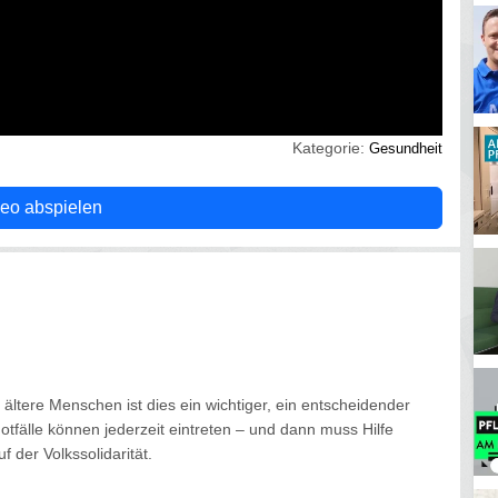
Kategorie:
Gesundheit
eo abspielen
ltere Menschen ist dies ein wichtiger, ein entscheidender
otfälle können jederzeit eintreten – und dann muss Hilfe
 der Volkssolidarität.