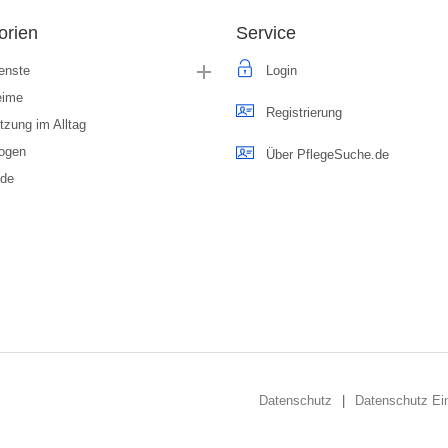
orien
Service
enste
Login
eime
Registrierung
tzung im Alltag
ogen
Über PflegeSuche.de
.de
Datenschutz
Datenschutz Ein