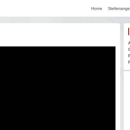
Home
Stellenange
A
P