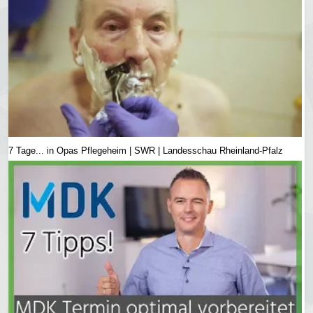
7 Tage... in Opas Pflegeheim | SWR | Landesschau Rheinland-Pfalz