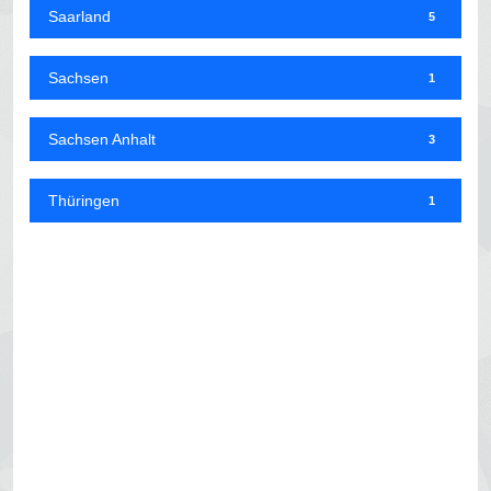
Saarland
5
Sachsen
1
Sachsen Anhalt
3
Thüringen
1