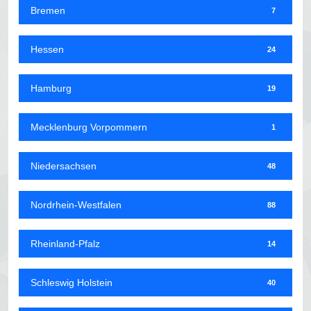
Bremen
7
Hessen
24
Hamburg
19
Mecklenburg Vorpommern
1
Niedersachsen
48
Nordrhein-Westfalen
88
Rheinland-Pfalz
14
Schleswig Holstein
40