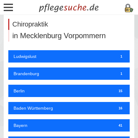
Chiropraktik
in Mecklenburg Vorpommern
Ludwigslust
1
Brandenburg
1
Berlin
15
Baden Württemberg
16
Bayern
41