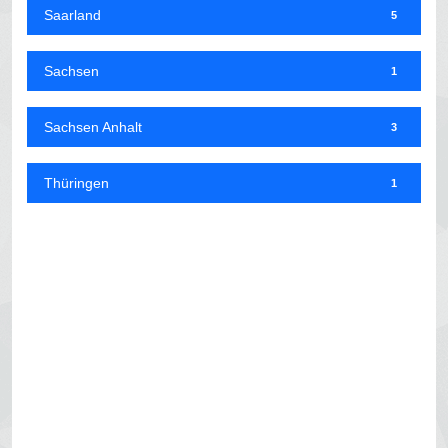
Saarland
5
Sachsen
1
Sachsen Anhalt
3
Thüringen
1