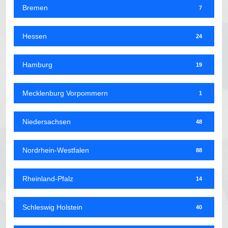
Bremen
7
Hessen
24
Hamburg
19
Mecklenburg Vorpommern
1
Niedersachsen
48
Nordrhein-Westfalen
88
Rheinland-Pfalz
14
Schleswig Holstein
40