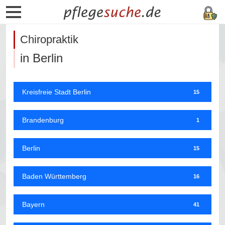
Chiropraktik
in Berlin
Kreisfreie Stadt Berlin
15
Brandenburg
1
Berlin
15
Baden Württemberg
16
Bayern
41