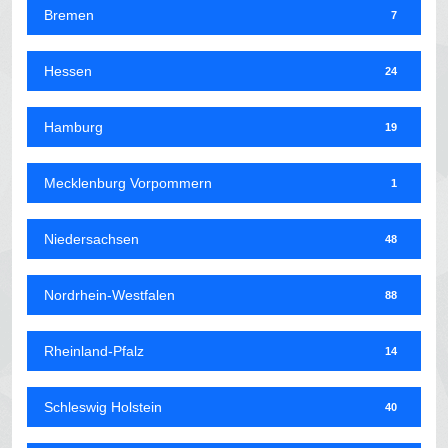
Bremen
7
Hessen
24
Hamburg
19
Mecklenburg Vorpommern
1
Niedersachsen
48
Nordrhein-Westfalen
88
Rheinland-Pfalz
14
Schleswig Holstein
40