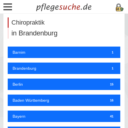
Chiropraktik
in Brandenburg
Barnim
1
Brandenburg
1
Berlin
15
Baden Württemberg
16
Bayern
41