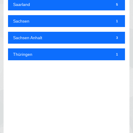
Saarland
5
Sachsen
1
Sachsen Anhalt
3
Thüringen
1