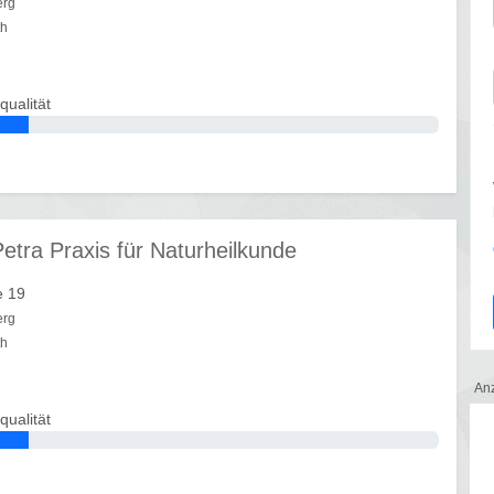
erg
th
qualität
etra Praxis für Naturheilkunde
e 19
erg
th
An
qualität