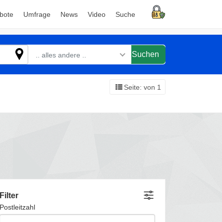
bote
Umfrage
News
Video
Suche
Suchen
.. alles andere ..
Seite: von 1
Filter
Postleitzahl