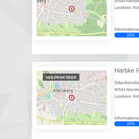
90584 Allersb
Landkreis: Ro
Informations
22%
Harbke P
HEILPRAKTIKER
Gilardistraß
90584 Allersb
Landkreis: Ro
Informations
22%