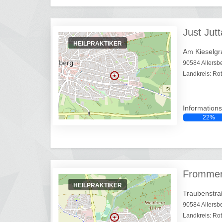
Just Jutt
HEILPRAKTIKER
Am Kieselgr
90584 Allersb
Landkreis: Ro
Informations
22%
Frommer 
HEILPRAKTIKER
Traubenstra
90584 Allersb
Landkreis: Ro