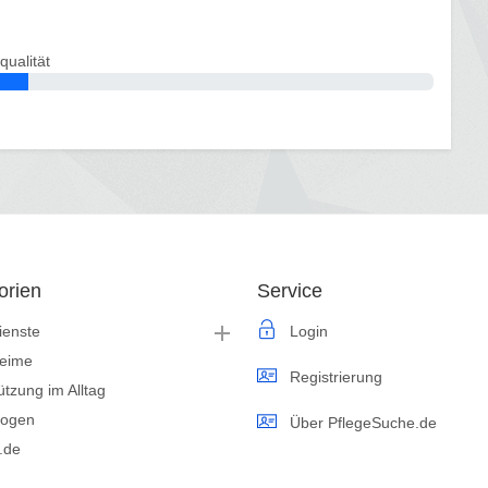
qualität
orien
Service
ienste
Login
heime
Registrierung
ützung im Alltag
logen
Über PflegeSuche.de
s.de