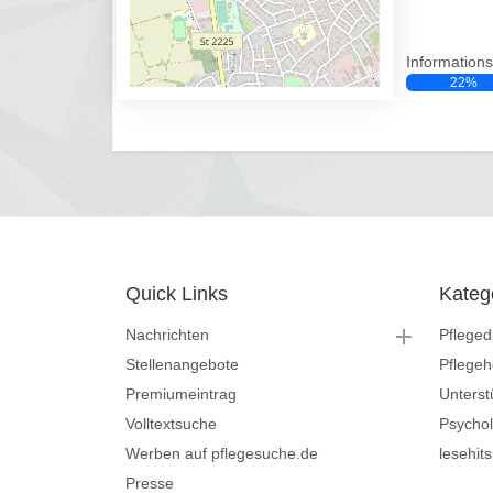
Informations
22%
Quick Links
Kateg
Nachrichten
Pfleged
Stellenangebote
Pflege
Premiumeintrag
Unterst
Volltextsuche
Psycho
Werben auf pflegesuche.de
lesehit
Presse