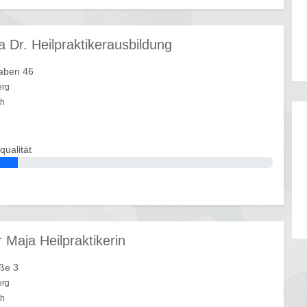
a Dr. Heilpraktikerausbildung
aben 46
erg
th
qualität
Maja Heilpraktikerin
ße 3
erg
th