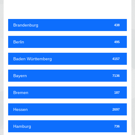
Brandenburg
438
Berlin
495
Baden Württemberg
4157
Bayern
7136
Bremen
187
Hessen
2697
Hamburg
736