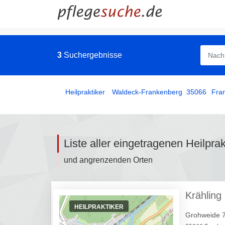
3
Suchergebnisse
Heilpraktiker
­
Waldeck-Frankenberg
35066
Fra
Liste aller eingetragenen Heilpra
und angrenzenden Orten
Krähling 
HEILPRAKTIKER
Grohweide 