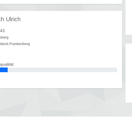
h Ulrich
 43
nberg
ldeck-Frankenberg
qualität