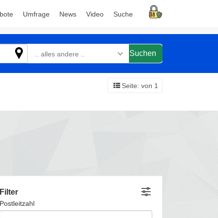
bote
Umfrage
News
Video
Suche
Suchen
.. alles andere ..
Seite: von 1
Filter
Postleitzahl