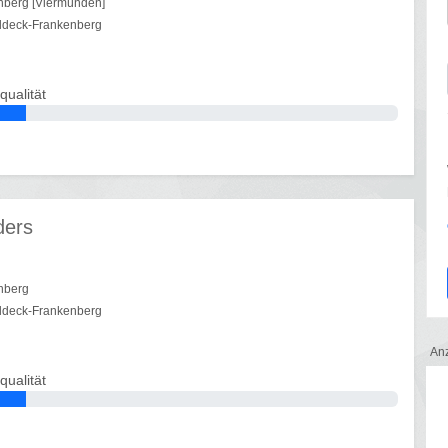
nberg [Viermünden]
ldeck-Frankenberg
qualität
ders
nberg
ldeck-Frankenberg
An
qualität