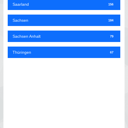
Saarland
156
Sachsen
184
Sachsen Anhalt
79
Thüringen
67