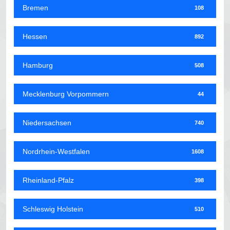
Bremen
108
Hessen
892
Hamburg
508
Mecklenburg Vorpommern
44
Niedersachsen
740
Nordrhein-Westfalen
1608
Rheinland-Pfalz
398
Schleswig Holstein
510