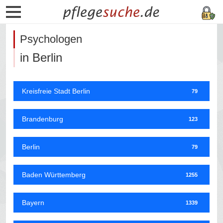
Psychologen
in Berlin
Kreisfreie Stadt Berlin
79
Brandenburg
123
Berlin
79
Baden Württemberg
1255
Bayern
1339