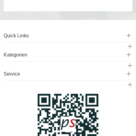
Quick Links
Kategorien
Service