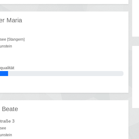
r Maria
see [Stangern]
unstein
qualität
 Beate
Straße 3
tsee
unstein