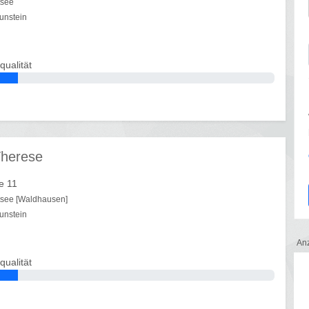
tsee
unstein
qualität
Therese
e 11
tsee [Waldhausen]
unstein
An
qualität