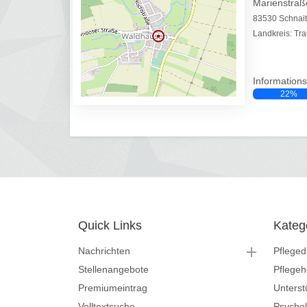
Marienstraß
83530 Schnai
Landkreis: Tra
Informations
22%
Quick Links
Kateg
Nachrichten
Pfleged
Stellenangebote
Pflege
Premiumeintrag
Unterst
Volltextsuche
Psycho