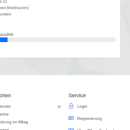
e 11
tsee [Waldhausen]
unstein
qualität
orien
Service
ienste
Login
heime
Registrierung
ützung im Alltag
logen