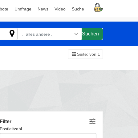
bote
Umfrage
News
Video
Suche
Suchen
.. alles andere ..
Seite: von 1
Filter
Postleitzahl