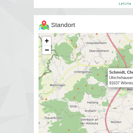
Letzte
Standort
+
−
Schmidt, Chr
Ulrichshause
91637 Wörnit