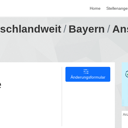
Home
Stellenange
tschlandweit
Bayern
An
Änderungsformular
e
Anz