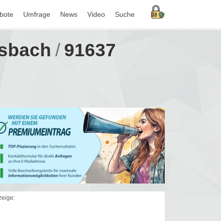
bote
Umfrage
News
Video
Suche
sbach
91637
eige: