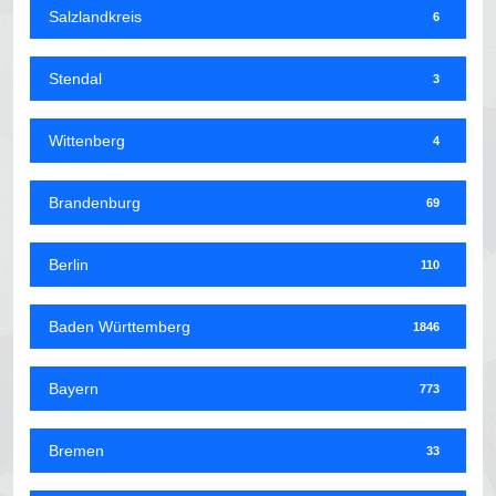
Salzlandkreis
6
Stendal
3
Wittenberg
4
Brandenburg
69
Berlin
110
Baden Württemberg
1846
Bayern
773
Bremen
33