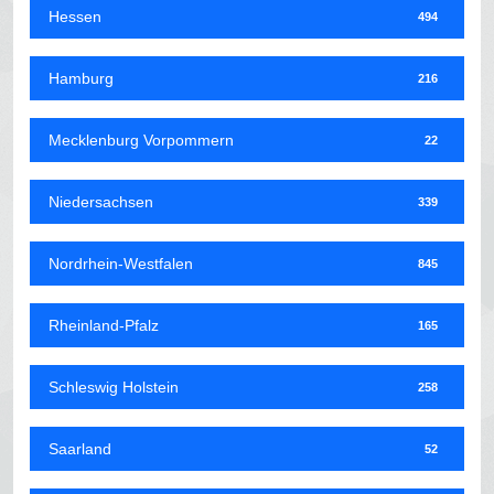
Hessen
494
Hamburg
216
Mecklenburg Vorpommern
22
Niedersachsen
339
Nordrhein-Westfalen
845
Rheinland-Pfalz
165
Schleswig Holstein
258
Saarland
52