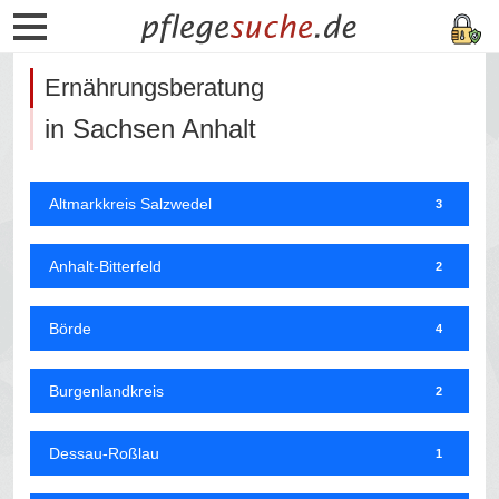
Ernährungsberatung
in Sachsen Anhalt
Altmarkkreis Salzwedel
3
Anhalt-Bitterfeld
2
Börde
4
Burgenlandkreis
2
Dessau-Roßlau
1