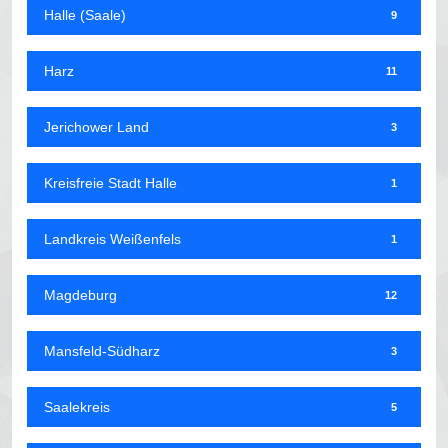
Halle (Saale)
9
Harz
11
Jerichower Land
3
Kreisfreie Stadt Halle
1
Landkreis Weißenfels
1
Magdeburg
12
Mansfeld-Südharz
3
Saalekreis
5