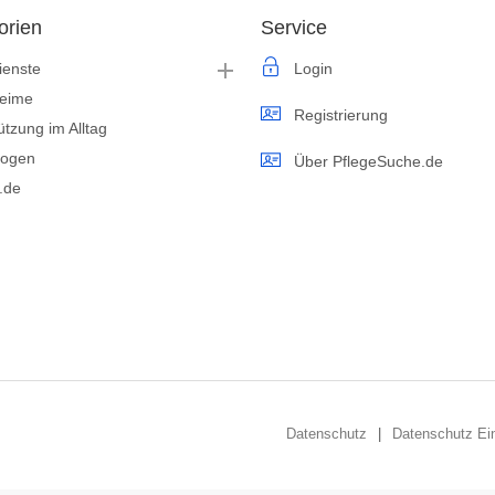
orien
Service
ienste
Login
heime
Registrierung
ützung im Alltag
logen
Über PflegeSuche.de
s.de
Datenschutz
Datenschutz Ein