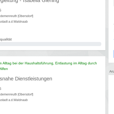
gleitung - Isabella Gierling
6
demenreuth [Obersdorf]
ustadt a.d.Waldnaab
qualität
m Alltag bei der Haushaltsführung, Entlastung im Alltag durch
Hilfen
An
snahe Dienstleistungen
6
demenreuth [Obersdorf]
ustadt a.d.Waldnaab