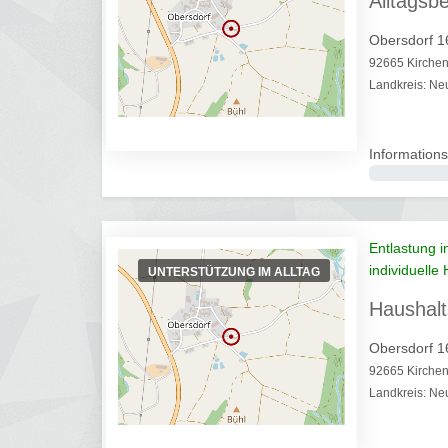
Alltagsbe
Obersdorf 1
92665 Kirchen
Landkreis: Ne
Informations
0%
Entlastung i
individuelle 
UNTERSTÜTZUNG IM ALLTAG
Haushalt
Obersdorf 1
92665 Kirchen
Landkreis: Ne