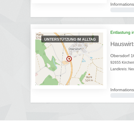
Informations
0%
Entlastung i
UNTERSTÜTZUNG IM ALLTAG
Hauswirt
Obersdorf 1
92655 Kirche
Landkreis: Ne
Informations
0%