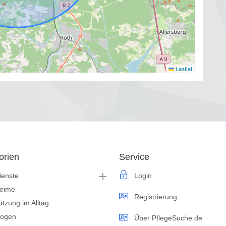
Leaflet
orien
Service
ienste
Login
heime
Registrierung
ützung im Alltag
logen
Über PflegeSuche.de