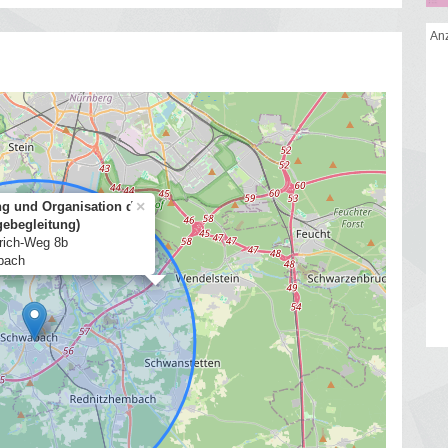
Anz
×
ng und Organisation des
gebegleitung)
drich-Weg 8b
bach