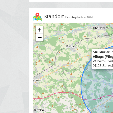
Standort
Einsatzgebiet ca. 8KM
+
−
Strukturieru
Alltags (Pfle
Wilhelm-Frie
91126 Schwa