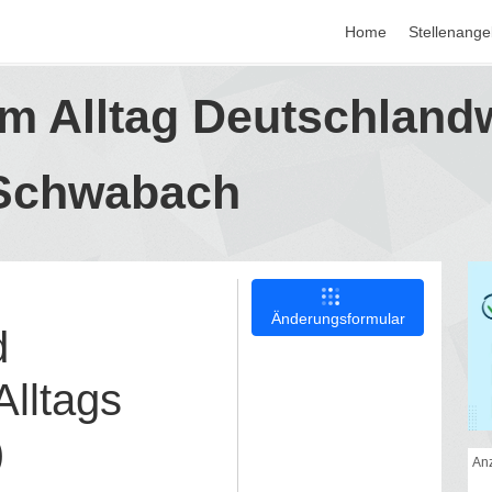
Home
Stellenange
im Alltag Deutschland
Schwabach
Änderungsformular
d
Alltags
)
Anz