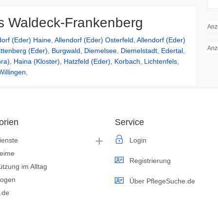
is Waldeck-Frankenberg
Anz
dorf (Eder) Haine
,
Allendorf (Eder) Osterfeld
,
Allendorf (Eder)
Anz
ttenberg (Eder)
,
Burgwald
,
Diemelsee
,
Diemelstadt
,
Edertal
,
ra)
,
Haina (Kloster)
,
Hatzfeld (Eder)
,
Korbach
,
Lichtenfels
,
Willingen
,
orien
Service
ienste
Login
heime
Registrierung
ützung im Alltag
logen
Über PflegeSuche.de
s.de