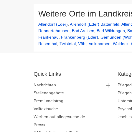
Weitere Orte im Landkre
Allendorf (Eder)
,
Allendorf (Eder) Battenfeld
,
Allen
Rennertehausen
,
Bad Arolsen
,
Bad Wildungen
,
Ba
Frankenau
,
Frankenberg (Eder)
,
Gemünden (Woh
Rosenthal
,
Twistetal
,
Vöhl
,
Volkmarsen
,
Waldeck
,
Quick Links
Kateg
Nachrichten
Pfleged
Stellenangebote
Pflege
Premiumeintrag
Unterst
Volltextsuche
Psycho
Werben auf pflegesuche.de
lesehit
Presse