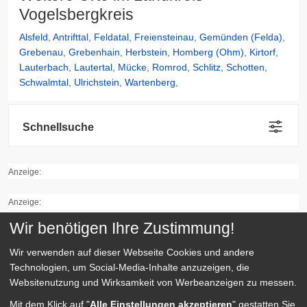
Vogelsbergkreis
Alsfeld
,
Antrifttal
,
Feldatal
,
Freiensteinau
,
Gemünden (Felda)
,
Grebenau
,
Grebenhain
,
Herbstein
,
Homberg (Ohm)
,
Kirtorf
,
Lauterbach
,
Lautertal
,
Mücke
,
Romrod
,
Schlitz
,
Schotten
,
Schwalmtal
,
Ulrichstein
,
Wartenberg
,
Schnellsuche
Anzeige:
Anzeige:
Wir benötigen Ihre Zustimmung!
Wir verwenden auf dieser Webseite
Cookies und andere
Quick Links
Technologien, um Social-Media-Inhalte anzuzeigen, die
Websitenutzung und Wirksamkeit von Werbeanzeigen zu messen.
Kategorien
Mit dem Klick auf "
Alle Einstellungen akzeptieren
" gestatten Sie