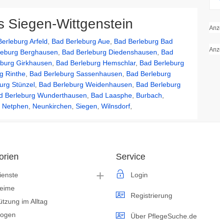
s Siegen-Wittgenstein
Anz
erleburg Arfeld
,
Bad Berleburg Aue
,
Bad Berleburg Bad
Anz
leburg Berghausen
,
Bad Berleburg Diedenshausen
,
Bad
eburg Girkhausen
,
Bad Berleburg Hemschlar
,
Bad Berleburg
g Rinthe
,
Bad Berleburg Sassenhausen
,
Bad Berleburg
urg Stünzel
,
Bad Berleburg Weidenhausen
,
Bad Berleburg
d Berleburg Wunderthausen
,
Bad Laasphe
,
Burbach
,
,
Netphen
,
Neunkirchen
,
Siegen
,
Wilnsdorf
,
orien
Service
ienste
Login
heime
Registrierung
ützung im Alltag
logen
Über PflegeSuche.de