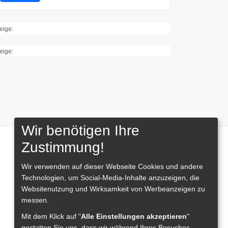
eige:
eige:
Wir benötigen Ihre
Zustimmung!
Wir verwenden auf dieser Webseite
Cookies und andere
Technologien, um Social-Media-Inhalte anzuzeigen, die
Websitenutzung und Wirksamkeit von Werbeanzeigen zu
messen.
Mit dem Klick auf "
Alle Einstellungen akzeptieren
"
gestatten Sie uns, dass wir während Ihres Besuches