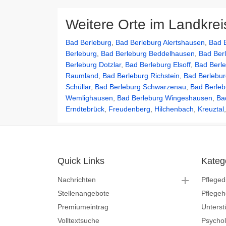
Weitere Orte im Landkrei
Bad Berleburg
,
Bad Berleburg Alertshausen
,
Bad B
Berleburg
,
Bad Berleburg Beddelhausen
,
Bad Ber
Berleburg Dotzlar
,
Bad Berleburg Elsoff
,
Bad Berl
Raumland
,
Bad Berleburg Richstein
,
Bad Berlebur
Schüllar
,
Bad Berleburg Schwarzenau
,
Bad Berleb
Wemlighausen
,
Bad Berleburg Wingeshausen
,
Ba
Erndtebrück
,
Freudenberg
,
Hilchenbach
,
Kreuztal
Quick Links
Kateg
Nachrichten
Pfleged
Stellenangebote
Pflege
Premiumeintrag
Unterst
Volltextsuche
Psycho