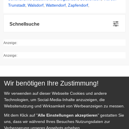
Trunstadt
,
Walsdorf
,
Wattendorf
,
Zapfendorf
,
Schnellsuche
Anzeige:
Anzeige:
Quick Links
Wir benötigen Ihre Zustimmung!
Wir verwenden auf dieser Webseite
Cookies und andere
Kategorien
Technologien, um Social-Media-Inhalte anzuzeigen, die
Websitenutzung und Wirksamkeit von Werbeanzeigen zu messen.
Mit dem Klick auf "
Alle Einstellungen akzeptieren
" gestatten Sie
Service
uns, dass wir während Ihres Besuches Nutzungsdaten zur
Verbesserung unseres Angebots erheben.