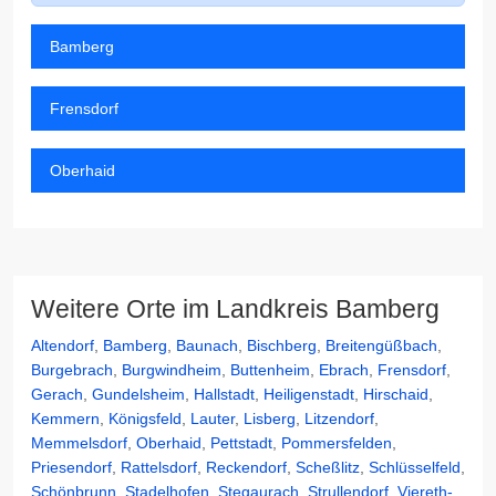
Bamberg
Frensdorf
Oberhaid
Weitere Orte im Landkreis Bamberg
Altendorf
,
Bamberg
,
Baunach
,
Bischberg
,
Breitengüßbach
,
Burgebrach
,
Burgwindheim
,
Buttenheim
,
Ebrach
,
Frensdorf
,
Gerach
,
Gundelsheim
,
Hallstadt
,
Heiligenstadt
,
Hirschaid
,
Kemmern
,
Königsfeld
,
Lauter
,
Lisberg
,
Litzendorf
,
Memmelsdorf
,
Oberhaid
,
Pettstadt
,
Pommersfelden
,
Priesendorf
,
Rattelsdorf
,
Reckendorf
,
Scheßlitz
,
Schlüsselfeld
,
Schönbrunn
,
Stadelhofen
,
Stegaurach
,
Strullendorf
,
Viereth-