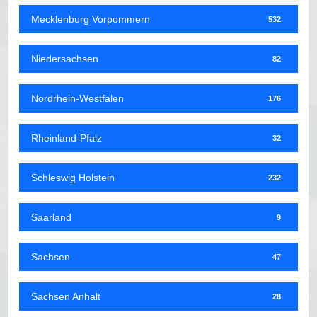
Mecklenburg Vorpommern
532
Niedersachsen
82
Nordrhein-Westfalen
176
Rheinland-Pfalz
32
Schleswig Holstein
232
Saarland
9
Sachsen
47
Sachsen Anhalt
28