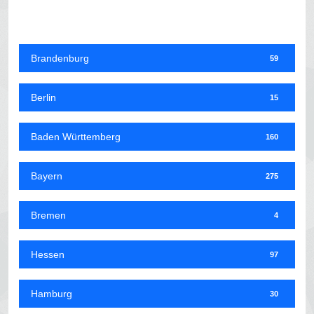
Brandenburg
59
Berlin
15
Baden Württemberg
160
Bayern
275
Bremen
4
Hessen
97
Hamburg
30