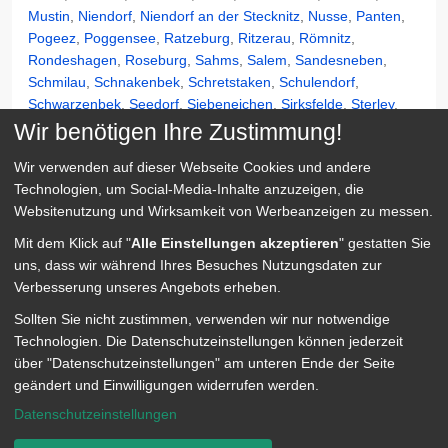
Mustin
,
Niendorf
,
Niendorf an der Stecknitz
,
Nusse
,
Panten
,
Pogeez
,
Poggensee
,
Ratzeburg
,
Ritzerau
,
Römnitz
,
Rondeshagen
,
Roseburg
,
Sahms
,
Salem
,
Sandesneben
,
Schmilau
,
Schnakenbek
,
Schretstaken
,
Schulendorf
,
Schwarzenbek
,
Seedorf
,
Siebeneichen
,
Sirksfelde
,
Sterley
,
Talkau
,
Tramm
,
Walksfelde
,
Wangelau
,
Wentorf
,
Wiershop
,
Wir benötigen Ihre Zustimmung!
Witzeeze
,
Wohltorf
,
Woltersdorf
,
Worth
,
Ziethen
,
Wir verwenden auf dieser Webseite
Cookies und andere
Technologien, um Social-Media-Inhalte anzuzeigen, die
Websitenutzung und Wirksamkeit von Werbeanzeigen zu messen.
Schnellsuche
Mit dem Klick auf "
Alle Einstellungen akzeptieren
" gestatten Sie
uns, dass wir während Ihres Besuches Nutzungsdaten zur
Anzeige:
Verbesserung unseres Angebots erheben.
Sollten Sie nicht zustimmen, verwenden wir nur notwendige
Anzeige:
Technologien.
Die Datenschutzeinstellungen können jederzeit
über "Datenschutzeinstellungen" am unteren Ende der Seite
geändert und Einwilligungen widerrufen werden.
Quick Links
Datenschutzeinstellungen