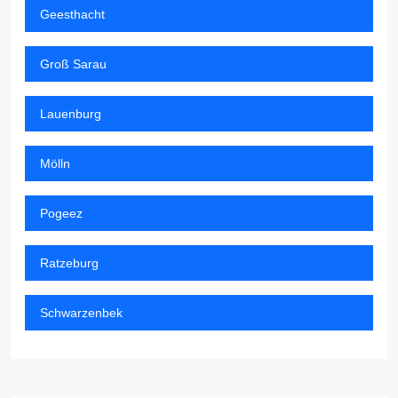
Geesthacht
Groß Sarau
Lauenburg
Mölln
Pogeez
Ratzeburg
Schwarzenbek