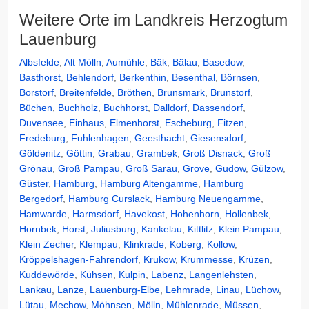
Weitere Orte im Landkreis Herzogtum
Lauenburg
Albsfelde
,
Alt Mölln
,
Aumühle
,
Bäk
,
Bälau
,
Basedow
,
Basthorst
,
Behlendorf
,
Berkenthin
,
Besenthal
,
Börnsen
,
Borstorf
,
Breitenfelde
,
Bröthen
,
Brunsmark
,
Brunstorf
,
Büchen
,
Buchholz
,
Buchhorst
,
Dalldorf
,
Dassendorf
,
Duvensee
,
Einhaus
,
Elmenhorst
,
Escheburg
,
Fitzen
,
Fredeburg
,
Fuhlenhagen
,
Geesthacht
,
Giesensdorf
,
Göldenitz
,
Göttin
,
Grabau
,
Grambek
,
Groß Disnack
,
Groß
Grönau
,
Groß Pampau
,
Groß Sarau
,
Grove
,
Gudow
,
Gülzow
,
Güster
,
Hamburg
,
Hamburg Altengamme
,
Hamburg
Bergedorf
,
Hamburg Curslack
,
Hamburg Neuengamme
,
Hamwarde
,
Harmsdorf
,
Havekost
,
Hohenhorn
,
Hollenbek
,
Hornbek
,
Horst
,
Juliusburg
,
Kankelau
,
Kittlitz
,
Klein Pampau
,
Klein Zecher
,
Klempau
,
Klinkrade
,
Koberg
,
Kollow
,
Kröppelshagen-Fahrendorf
,
Krukow
,
Krummesse
,
Krüzen
,
Kuddewörde
,
Kühsen
,
Kulpin
,
Labenz
,
Langenlehsten
,
Lankau
,
Lanze
,
Lauenburg-Elbe
,
Lehmrade
,
Linau
,
Lüchow
,
Lütau
,
Mechow
,
Möhnsen
,
Mölln
,
Mühlenrade
,
Müssen
,