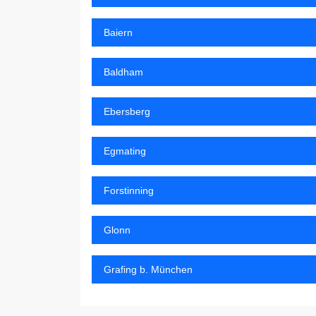
Baiern
Baldham
Ebersberg
Egmating
Forstinning
Glonn
Grafing b. München