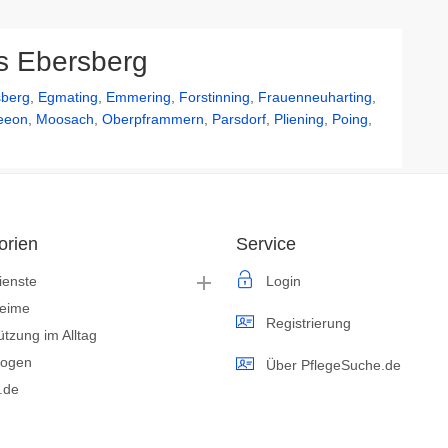
is Ebersberg
sberg
,
Egmating
,
Emmering
,
Forstinning
,
Frauenneuharting
,
eeon
,
Moosach
,
Oberpframmern
,
Parsdorf
,
Pliening
,
Poing
,
orien
Service
ienste
Login
heime
Registrierung
ützung im Alltag
logen
Über PflegeSuche.de
s.de