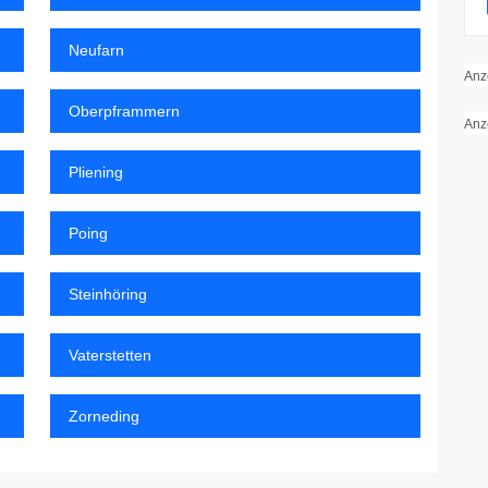
Neufarn
Anz
Oberpframmern
Anz
Pliening
Poing
Steinhöring
Vaterstetten
Zorneding