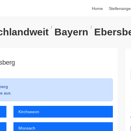
Home
Stellenange
chlandweit
Bayern
Ebersb
rsberg
berg
te aus.
Kirchseeon
Moosach