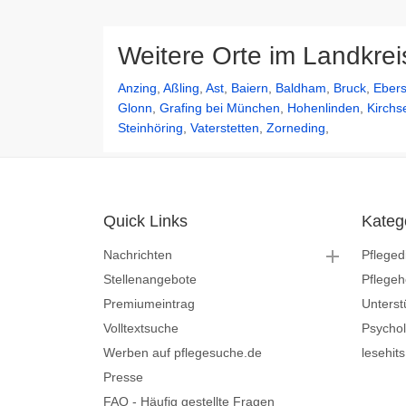
Weitere Orte im Landkre
Anzing
,
Aßling
,
Ast
,
Baiern
,
Baldham
,
Bruck
,
Eber
Glonn
,
Grafing bei München
,
Hohenlinden
,
Kirchs
Steinhöring
,
Vaterstetten
,
Zorneding
,
Quick Links
Kateg
Nachrichten
Pfleged
Stellenangebote
Pflege
Premiumeintrag
Unterst
Volltextsuche
Psycho
Werben auf pflegesuche.de
lesehit
Presse
FAQ - Häufig gestellte Fragen