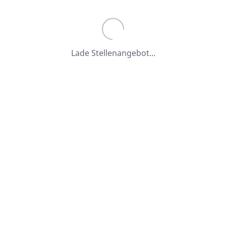
Dienstgeber
Lade Stellenangebot...
Stiftung Haus Lindenhof
Lindenhofstraße 127
73529 Schwäbisch Gmünd
07171 802-0
07171 802-112
07171 802-0
07171 802-112
07171 802-112
info@haus-lindenhof.de
http://www.haus-lindenhof.de
Ansprechperson
Frau Nadine Horn